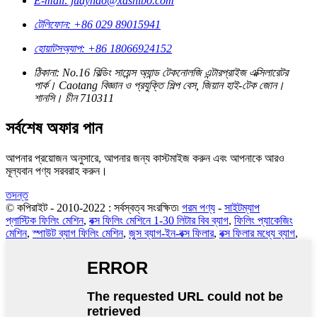
E-mail: judyhao@xashibo.com
টেলিফোন: +86 029 89015941
হোয়াটসঅ্যাপ: +86 18066924152
ঠিকানা: No.16 বিল্ডিং সায়েন্স অ্যান্ড টেকনোলজি এন্টারপ্রাইজ এক্সিলারেটর
পার্ক। Caotang বিজ্ঞান ও প্রযুক্তি শিল্প বেস, জিয়ান হাই-টেক জোন।
শানসি। চীন 710311
সর্বশেষ অফার পান
আপনার প্রয়োজন অনুসারে, আপনার জন্য কাস্টমাইজ করুন এবং আপনাকে আরও
মূল্যবান পণ্য সরবরাহ করুন।
তদন্ত
© কপিরাইট - 2010-2022 : সর্বস্বত্ব সংরক্ষিত৷
গরম পণ্য
-
সাইটম্যাপ
প্লাস্টিক ফিলিং মেশিন
,
বক্স ফিলিং মেশিনে 1-30 লিটার বিব ব্যাগ
,
ফিলিং প্যাকেজিং
মেশিন
,
স্পাউট ব্যাগ ফিলিং মেশিন
,
জুস ব্যাগ-ইন-বক্স ফিলার
,
বক্স ফিলার মধ্যে ব্যাগ
,