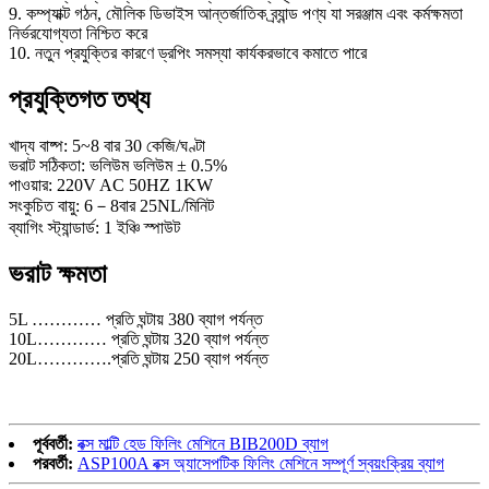
9. কম্প্যাক্ট গঠন, মৌলিক ডিভাইস আন্তর্জাতিক ব্র্যান্ড পণ্য যা সরঞ্জাম এবং কর্মক্ষমতা
নির্ভরযোগ্যতা নিশ্চিত করে
10. নতুন প্রযুক্তির কারণে ড্রপিং সমস্যা কার্যকরভাবে কমাতে পারে
প্রযুক্তিগত তথ্য
খাদ্য বাষ্প: 5~8 বার 30 কেজি/ঘণ্টা
ভরাট সঠিকতা: ভলিউম ভলিউম ± 0.5%
পাওয়ার: 220V AC 50HZ 1KW
সংকুচিত বায়ু: 6－8বার 25NL/মিনিট
ব্যাগিং স্ট্যান্ডার্ড: 1 ইঞ্চি স্পাউট
ভরাট ক্ষমতা
5L ………… প্রতি ঘন্টায় 380 ব্যাগ পর্যন্ত
10L………… প্রতি ঘন্টায় 320 ব্যাগ পর্যন্ত
20L………….প্রতি ঘন্টায় 250 ব্যাগ পর্যন্ত
পূর্ববর্তী:
বক্স মাল্টি হেড ফিলিং মেশিনে BIB200D ব্যাগ
পরবর্তী:
ASP100A বক্স অ্যাসেপটিক ফিলিং মেশিনে সম্পূর্ণ স্বয়ংক্রিয় ব্যাগ