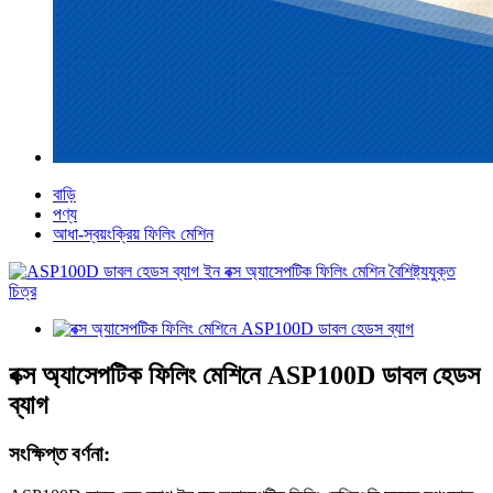
বাড়ি
পণ্য
আধা-স্বয়ংক্রিয় ফিলিং মেশিন
বক্স অ্যাসেপটিক ফিলিং মেশিনে ASP100D ডাবল হেডস
ব্যাগ
সংক্ষিপ্ত বর্ণনা: