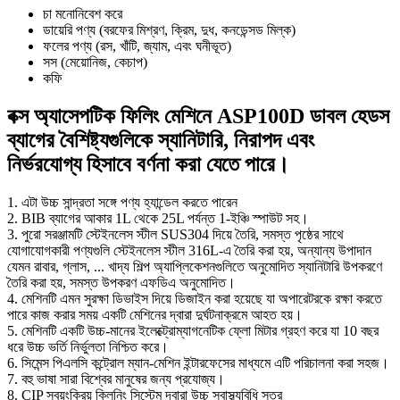
চা মনোনিবেশ করে
ডায়েরি পণ্য (বরফের মিশ্রণ, ক্রিম, দুধ, কনডেন্সড মিল্ক)
ফলের পণ্য (রস, খাঁটি, জ্যাম, এবং ঘনীভূত)
সস (মেয়োনিজ, কেচাপ)
কফি
বক্স অ্যাসেপটিক ফিলিং মেশিনে ASP100D ডাবল হেডস
ব্যাগের বৈশিষ্ট্যগুলিকে স্যানিটারি, নিরাপদ এবং
নির্ভরযোগ্য হিসাবে বর্ণনা করা যেতে পারে।
1. এটা উচ্চ সান্দ্রতা সঙ্গে পণ্য হ্যান্ডেল করতে পারেন
2. BIB ব্যাগের আকার 1L থেকে 25L পর্যন্ত 1-ইঞ্চি স্পাউট সহ।
3. পুরো সরঞ্জামটি স্টেইনলেস স্টীল SUS304 দিয়ে তৈরি, সমস্ত পৃষ্ঠের সাথে
যোগাযোগকারী পণ্যগুলি স্টেইনলেস স্টীল 316L-এ তৈরি করা হয়, অন্যান্য উপাদান
যেমন রাবার, গ্লাস, ... খাদ্য শিল্প অ্যাপ্লিকেশনগুলিতে অনুমোদিত স্যানিটারি উপকরণে
তৈরি করা হয়, সমস্ত উপকরণ এফডিএ অনুমোদিত।
4. মেশিনটি এমন সুরক্ষা ডিভাইস দিয়ে ডিজাইন করা হয়েছে যা অপারেটরকে রক্ষা করতে
পারে কাজ করার সময় একটি মেশিনের দ্বারা দুর্ঘটনাক্রমে আহত হয়।
5. মেশিনটি একটি উচ্চ-মানের ইলেক্ট্রোম্যাগনেটিক ফ্লো মিটার গ্রহণ করে যা 10 বছর
ধরে উচ্চ ভর্তি নির্ভুলতা নিশ্চিত করে।
6. সিমেন্স পিএলসি কন্ট্রোল ম্যান-মেশিন ইন্টারফেসের মাধ্যমে এটি পরিচালনা করা সহজ।
7. বহু ভাষা সারা বিশ্বের মানুষের জন্য প্রযোজ্য।
8. CIP স্বয়ংক্রিয় ক্লিনিং সিস্টেম দ্বারা উচ্চ স্বাস্থ্যবিধি স্তর