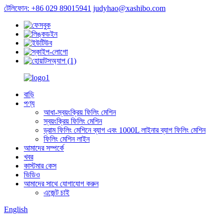
টেলিফোন: +86 029 89015941
judyhao@xashibo.com
বাড়ি
পণ্য
আধা-স্বয়ংক্রিয় ফিলিং মেশিন
স্বয়ংক্রিয় ফিলিং মেশিন
ড্রাম ফিলিং মেশিনে ব্যাগ এবং 1000L লাইনার ব্যাগ ফিলিং মেশিন
ফিলিং মেশিন লাইন
আমাদের সম্পর্কে
খবর
কাস্টমার কেস
ভিডিও
আমাদের সাথে যোগাযোগ করুন
এজেন্ট চাই
English