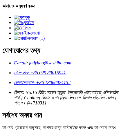
আমাদের অনুসরণ করুন
যোগাযোগের তথ্য
E-mail: judyhao@xashibo.com
টেলিফোন: +86 029 89015941
হোয়াটসঅ্যাপ: +86 18066924152
ঠিকানা: No.16 বিল্ডিং সায়েন্স অ্যান্ড টেকনোলজি এন্টারপ্রাইজ এক্সিলারেটর
পার্ক। Caotang বিজ্ঞান ও প্রযুক্তি শিল্প বেস, জিয়ান হাই-টেক জোন।
শানসি। চীন 710311
সর্বশেষ অফার পান
আপনার প্রয়োজন অনুসারে, আপনার জন্য কাস্টমাইজ করুন এবং আপনাকে আরও