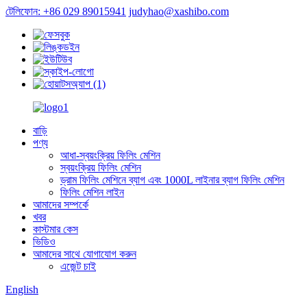
টেলিফোন: +86 029 89015941
judyhao@xashibo.com
বাড়ি
পণ্য
আধা-স্বয়ংক্রিয় ফিলিং মেশিন
স্বয়ংক্রিয় ফিলিং মেশিন
ড্রাম ফিলিং মেশিনে ব্যাগ এবং 1000L লাইনার ব্যাগ ফিলিং মেশিন
ফিলিং মেশিন লাইন
আমাদের সম্পর্কে
খবর
কাস্টমার কেস
ভিডিও
আমাদের সাথে যোগাযোগ করুন
এজেন্ট চাই
English