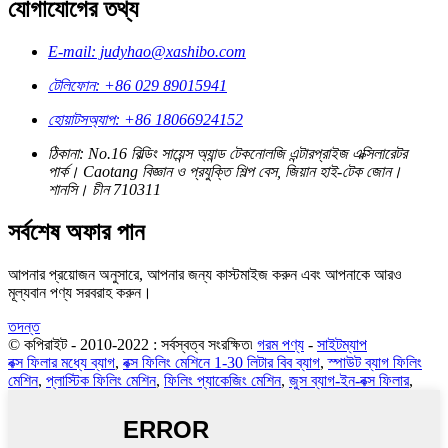
যোগাযোগের তথ্য
E-mail: judyhao@xashibo.com
টেলিফোন: +86 029 89015941
হোয়াটসঅ্যাপ: +86 18066924152
ঠিকানা: No.16 বিল্ডিং সায়েন্স অ্যান্ড টেকনোলজি এন্টারপ্রাইজ এক্সিলারেটর
পার্ক। Caotang বিজ্ঞান ও প্রযুক্তি শিল্প বেস, জিয়ান হাই-টেক জোন।
শানসি। চীন 710311
সর্বশেষ অফার পান
আপনার প্রয়োজন অনুসারে, আপনার জন্য কাস্টমাইজ করুন এবং আপনাকে আরও
মূল্যবান পণ্য সরবরাহ করুন।
তদন্ত
© কপিরাইট - 2010-2022 : সর্বস্বত্ব সংরক্ষিত৷
গরম পণ্য
-
সাইটম্যাপ
বক্স ফিলার মধ্যে ব্যাগ
,
বক্স ফিলিং মেশিনে 1-30 লিটার বিব ব্যাগ
,
স্পাউট ব্যাগ ফিলিং
মেশিন
,
প্লাস্টিক ফিলিং মেশিন
,
ফিলিং প্যাকেজিং মেশিন
,
জুস ব্যাগ-ইন-বক্স ফিলার
,