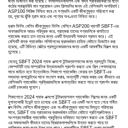
জন্য ডিজাইন করা হয়েছে। ফার্মাসিউটিক্যালস এবং খাদ্য প্রক্রিয়াকরণের মতো
কঠোর স্বাস্থ্যবিধি মান প্রয়োজন এমন শিল্পগুলির জন্য এই মেশিনগুলি অপরিহার্য।
ASP100 সিরিজ নিশ্চিত করে যে পণ্যগুলি একটি জীবাণুমুক্ত পরিবেশে ভরা
হয়, দূষণের ঝুঁকি হ্রাস করে এবং পণ্যের অখণ্ডতা নিশ্চিত করে।
ড্রাম ফিলিং মেশিন জীবাণুমুক্ত ফিলিং মেশিনে ASP200 ব্যাগটি SBFT-এর
অফারগুলিকে আরও পরিপূরক করে, গ্রাহকরা তাদের পণ্যগুলিকে বালতিতে
প্যাকেজ করতে চান তাদের জন্য একটি উদ্ভাবনী সমাধান প্রদান করে। এই
মেশিনটি বাল্ক প্যাকেজিং সলিউশনের ক্রমবর্ধমান চাহিদা মেটাতে ডিজাইন করা
হয়েছে, এটি বিভিন্ন সেক্টরে প্রস্তুতকারকদের জন্য একটি আকর্ষণীয় বিকল্প করে
তুলেছে।
যেহেতু SBFT 2024 প্যাক এক্সপো ইন্টারন্যাশনালের জন্য প্রস্তুতি নিচ্ছে,
কোম্পানিটি তার সাম্প্রতিক উদ্ভাবনগুলি প্রদর্শন করতে এবং শিল্প পেশাদারদের
সাথে জড়িত হতে উত্তেজিত৷ শিকাগো প্যাকেজিং ফেয়ার হল SBFT-এর
সম্ভাব্য ক্লায়েন্টদের সাথে সংযোগ করার, অন্তর্দৃষ্টি শেয়ার করার এবং কীভাবে এর
মেশিনগুলি প্যাকেজিং প্রক্রিয়াগুলিকে রূপান্তরিত করতে পারে তা প্রদর্শন করার
একটি চমৎকার সুযোগ।
শিকাগোতে 2024 প্যাক এক্সপো ইন্টারন্যাশনাল প্যাকেজিং শিল্পের জন্য একটি
যুগান্তকারী ইভেন্ট হতে চলেছে এবং SBFT এর একটি অংশ হতে পেরে গর্বিত৷
বক্স ফিলিং মেশিনে জীবাণুমুক্ত এবং অ-জীবাণুমুক্ত ব্যাগের বিস্তৃত পরিসরের
সাথে, SBFT তার গ্রাহকদের ক্রমবর্ধমান চাহিদা মেটাতে প্রতিশ্রুতিবদ্ধ।
অংশগ্রহণকারীরা প্যাকেজিং প্রযুক্তির ভবিষ্যত অন্বেষণ করতে এবং SBFT
এর সমাধানগুলি কীভাবে তাদের ক্রিয়াকলাপগুলিকে উন্নত করতে পারে তা
আবিষ্কার করার জন্য উন্মুখ হতে পারে। প্রদর্শনীতে SBFT দেখার সুযোগটি