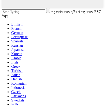
অনুসন্ধান করতে এন্টার বা বন্ধ করতে ESC
টিপুন
English
French
German
Portuguese
Spanish
Russian
Japanese
Korean
Arabic
Irish
Greek
Turkish
Italian
Danish
Romanian
Indonesian
Czech
Afrikaans
Swedish
Polish