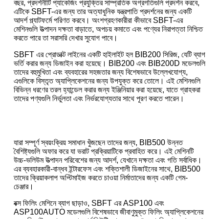
বছর, প্রদর্শনীটি প্যাকেজিং প্রযুক্তির সাম্প্রতিক অগ্রগতিগুলি প্রদর্শন করবে,
এটিকে SBFT-এর জন্য তার অত্যাধুনিক যন্ত্রপাতি প্রদর্শনের জন্য একটি
আদর্শ প্ল্যাটফর্মে পরিণত করবে। অংশগ্রহণকারীরা কীভাবে SBFT-এর
মেশিনগুলি উত্পাদন দক্ষতা বাড়াতে, অপচয় কমাতে এবং পণ্যের নিরাপত্তা নিশ্চিত
করতে পারে তা সরাসরি দেখার সুযোগ পাবে।
SBFT এর প্রোডাক্ট লাইনের একটি হাইলাইট হল BIB200 সিরিজ, যেটি ব্যাগ
ভর্তি করার জন্য ডিজাইন করা হয়েছে। BIB200 এবং BIB200D মডেলগুলি
তাদের বহুমুখিতা এবং ব্যবহারের সহজতার জন্য বিশেষভাবে উল্লেখযোগ্য,
এগুলিকে বিস্তৃত অ্যাপ্লিকেশনের জন্য উপযুক্ত করে তোলে। এই মেশিনগুলি
বিভিন্ন ধরণের তরল হ্যান্ডেল করার জন্য ইঞ্জিনিয়ার করা হয়েছে, যাতে গ্রাহকরা
তাদের পণ্যগুলি নির্ভুলতা এবং নির্ভরযোগ্যতার সাথে পূরণ করতে পারেন।
যারা সম্পূর্ণ স্বয়ংক্রিয় সমাধান খুঁজছেন তাদের জন্য, BIB500 উন্নত
বৈশিষ্ট্যগুলি অফার করে যা ভরাট প্রক্রিয়াটিকে প্রবাহিত করে। এই মেশিনটি
উচ্চ-ভলিউম উত্পাদন পরিবেশের জন্য আদর্শ, যেখানে দক্ষতা এবং গতি সর্বাধিক।
এর ব্যবহারকারী-বান্ধব ইন্টারফেস এবং শক্তিশালী ডিজাইনের সাথে, BIB500
তাদের ক্রিয়াকলাপ অপ্টিমাইজ করতে চাওয়া নির্মাতাদের জন্য একটি গেম-
চেঞ্জার।
বক্স ফিলিং মেশিনে ব্যাগ ছাড়াও, SBFT এর ASP100 এবং
ASP100AUTO মডেলগুলি বিশেষভাবে জীবাণুমুক্ত ফিলিং অ্যাপ্লিকেশনের