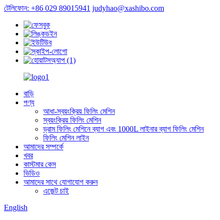
টেলিফোন: +86 029 89015941
judyhao@xashibo.com
বাড়ি
পণ্য
আধা-স্বয়ংক্রিয় ফিলিং মেশিন
স্বয়ংক্রিয় ফিলিং মেশিন
ড্রাম ফিলিং মেশিনে ব্যাগ এবং 1000L লাইনার ব্যাগ ফিলিং মেশিন
ফিলিং মেশিন লাইন
আমাদের সম্পর্কে
খবর
কাস্টমার কেস
ভিডিও
আমাদের সাথে যোগাযোগ করুন
এজেন্ট চাই
English